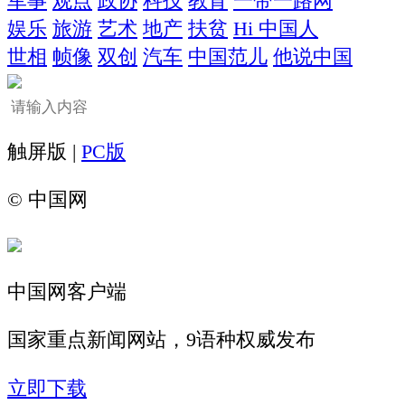
军事
观点
政协
科技
教育
一带一路网
娱乐
旅游
艺术
地产
扶贫
Hi 中国人
世相
帧像
双创
汽车
中国范儿
他说中国
触屏版 |
PC版
©
中国网
中国网客户端
国家重点新闻网站，9语种权威发布
立即下载