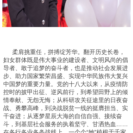
柔肩挑重任，拼搏绽芳华。翻开历史长卷，
妇女群体既是伟大事业的建设者、文明风尚的倡
导者、敢于追梦的奋斗者，也是推动社会发展进
步、助力国家繁荣昌盛、实现中华民族伟大复兴
中国梦的重要力量。党的十八大以来，从疫情防
控时的披甲出征、逆风前行，到希望田野上的倾
情奉献、无怨无悔；从科研攻关征途里的日夜奋
战、勇攀高峰，到决战脱贫一线的挺膺担当、实
干奋进；从逐梦星辰大海的自信自强、接续奋
斗，到基层社会服务的执着坚守、甘洒热血……
在各行各业各条战线上，一个个“她”植根于千家