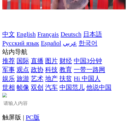
中文
English
Français
Deutsch
日本語
Русский язык
Español
عربي
한국어
站内导航
推荐
国际
直播
图片
财经
中国3分钟
军事
观点
政协
科技
教育
一带一路网
娱乐
旅游
艺术
地产
扶贫
Hi 中国人
世相
帧像
双创
汽车
中国范儿
他说中国
触屏版 |
PC版