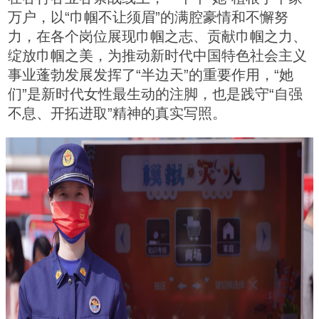
万户，以“巾帼不让须眉”的满腔豪情和不懈努
力，在各个岗位展现巾帼之志、贡献巾帼之力、
绽放巾帼之美，为推动新时代中国特色社会主义
事业蓬勃发展发挥了“半边天”的重要作用，“她
们”是新时代女性最生动的注脚，也是践守“自强
不息、开拓进取”精神的真实写照。