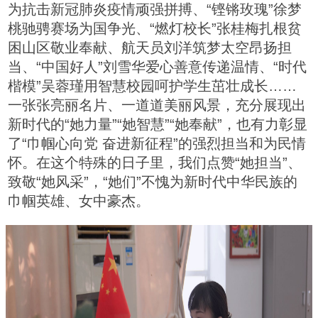
为抗击新冠肺炎疫情顽强拼搏、“铿锵玫瑰”徐梦
桃驰骋赛场为国争光、“燃灯校长”张桂梅扎根贫
困山区敬业奉献、航天员刘洋筑梦太空昂扬担
当、“中国好人”刘雪华爱心善意传递温情、“时代
楷模”吴蓉瑾用智慧校园呵护学生茁壮成长……
一张张亮丽名片、一道道美丽风景，充分展现出
新时代的“她力量”“她智慧”“她奉献”，也有力彰显
了“巾帼心向党 奋进新征程”的强烈担当和为民情
怀。在这个特殊的日子里，我们点赞“她担当”、
致敬“她风采”，“她们”不愧为新时代中华民族的
巾帼英雄、女中豪杰。