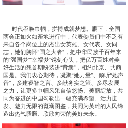
时代召唤巾帼，拼搏成就梦想。眼下，全国
两会正如火如荼地进行中，代表委员们中不乏有
来自各个岗位上的杰出女英雄、女代表、女同
志，她们胸怀“国之大者”，把中华民族千百年来
的“强国梦”“幸福梦”镌刻心头，把亿万百姓对美
好生活的翘首期盼装进“背囊”，相约北京、共商
国是。我们衷心期待，凝聚“她力量”、倾听“她声
音”，多建睿智之言、多献务实之策、多尽发展
之力，让更多巾帼风采自信悠扬、美丽绽放，共
同为奋进的中国勾勒出一幅充满希望、活力迸
发、魅力无限的斑斓图鉴，共同为英雄的人民缔
造出热气腾腾、欣欣向荣的美好未来。