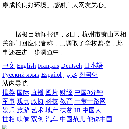
康成长良好环境。感谢广大网友关心。
据极目新闻报道，3日，杭州市萧山区相
关部门回应记者称，已调取了学校监控，此
事还在进一步调查中。
中文
English
Français
Deutsch
日本語
Русский язык
Español
عربي
한국어
站内导航
推荐
国际
直播
图片
财经
中国3分钟
军事
观点
政协
科技
教育
一带一路网
娱乐
旅游
艺术
地产
扶贫
Hi 中国人
世相
帧像
双创
汽车
中国范儿
他说中国