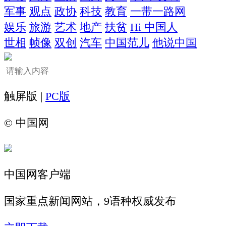
军事
观点
政协
科技
教育
一带一路网
娱乐
旅游
艺术
地产
扶贫
Hi 中国人
世相
帧像
双创
汽车
中国范儿
他说中国
触屏版 |
PC版
©
中国网
中国网客户端
国家重点新闻网站，9语种权威发布