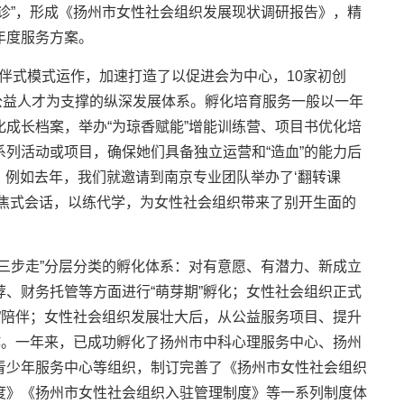
诊”，形成《扬州市女性社会组织发展现状调研报告》，精
年度服务方案。
流程陪伴式模式运作，加速打造了以促进会为中心，10家初创
公益人才为支撑的纵深发展体系。孵化培育服务一般以一年
成长档案，举办“为琼香赋能”增能训练营、项目书优化培
列活动或项目，确保她们具备独立运营和“造血”的能力后
富，例如去年，我们就邀请到南京专业团队举办了‘翻转课
聚焦式会话，以练代学，为女性社会组织带来了别开生面的
三步走”分层分类的孵化体系：对有意愿、有潜力、新成立
、财务托管等方面进行“萌芽期”孵化；女性社会组织正式
”陪伴；女性社会组织发展壮大后，从公益服务项目、提升
作。一年来，已成功孵化了扬州市中科心理服务中心、扬州
青少年服务中心等组织，制订完善了《扬州市女性社会组织
度》《扬州市女性社会组织入驻管理制度》等一系列制度体