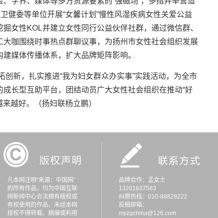
、学界、媒体等多方资源要素的“强磁场”，多措并举营造
市卫健委等单位开展“女馨计划”慢性风湿疾病女性关爱公益
掘女性KOL并建立女性同行公益伙伴社群，通过微信群、
工大咖围绕时事热点群聊议事，为扬州市女性社会组织发展
构建媒体传播体系，扩大品牌矩阵影响。
开拓创新，扎实推进“我为妇女群众办实事”实践活动，为全市
的成长型互助平台，团结动员广大女性社会组织在推动“好
、越来越好。（扬妇联杨立鹏）
凡本网注明“来源：中国网”
品牌合作：孟女士
的所有作品，均为中国互联
13261637563
网新闻中心合法拥有版权或
纠察热线：010-88828222
有权使用的作品，未经本网
投稿邮箱：
授权不得转载、摘编或利用
myzgchina@126.com