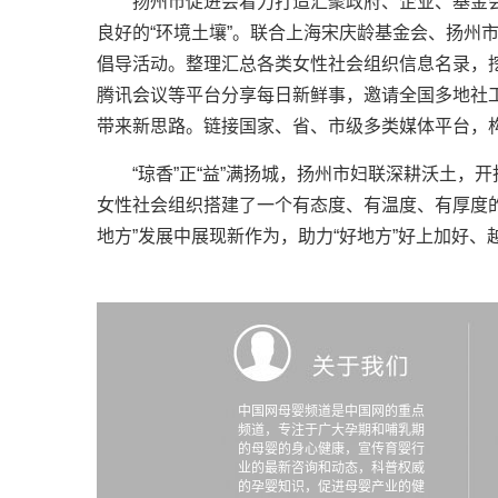
扬州市促进会着力打造汇聚政府、企业、基金会
良好的“环境土壤”。联合上海宋庆龄基金会、扬州
倡导活动。整理汇总各类女性社会组织信息名录，挖
腾讯会议等平台分享每日新鲜事，邀请全国多地社
带来新思路。链接国家、省、市级多类媒体平台，
“琼香”正“益”满扬城，扬州市妇联深耕沃土，
女性社会组织搭建了一个有态度、有温度、有厚度
地方”发展中展现新作为，助力“好地方”好上加好
中国网母婴频道是中国网的重点
频道，专注于广大孕期和哺乳期
的母婴的身心健康，宣传育婴行
业的最新咨询和动态，科普权威
的孕婴知识，促进母婴产业的健