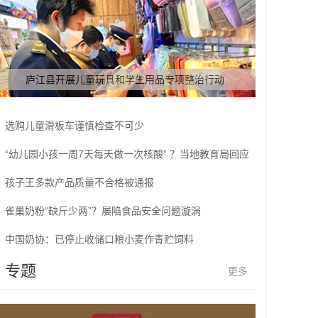
庐江县开展儿童玩具和学生用品专项整治行动
选购儿童滑板车谨慎检查不可少
“幼儿园小孩一周7天每天做一次核酸” ？当地教育局回应
孩子王多款产品质量不合格被通报
雀巢奶粉“缺斤少两”？屡陷食品安全问题漩涡
中国奶协：已停止收储口粮小麦作青贮饲料
专题
更多