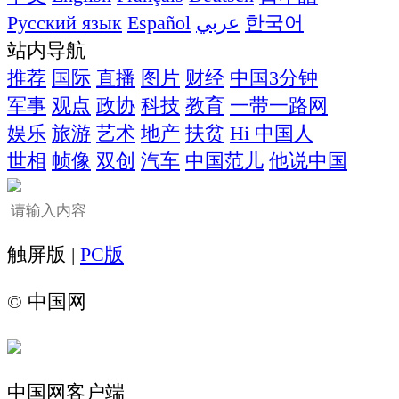
Русский язык
Español
عربي
한국어
站内导航
推荐
国际
直播
图片
财经
中国3分钟
军事
观点
政协
科技
教育
一带一路网
娱乐
旅游
艺术
地产
扶贫
Hi 中国人
世相
帧像
双创
汽车
中国范儿
他说中国
触屏版 |
PC版
©
中国网
中国网客户端