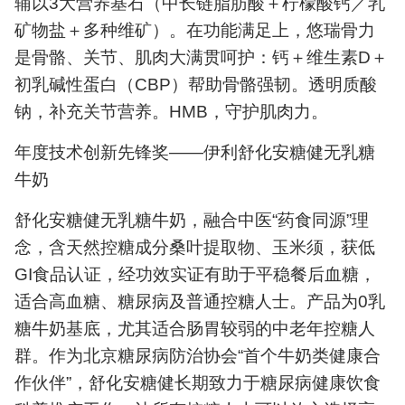
辅以3大营养基石（中长链脂肪酸＋柠檬酸钙／乳
矿物盐＋多种维矿）。在功能满足上，悠瑞骨力
是骨骼、关节、肌肉大满贯呵护：钙＋维生素D＋
初乳碱性蛋白（CBP）帮助骨骼强韧。透明质酸
钠，补充关节营养。HMB，守护肌肉力。
年度技术创新先锋奖——伊利舒化安糖健无乳糖
牛奶
舒化安糖健无乳糖牛奶，融合中医“药食同源”理
念，含天然控糖成分桑叶提取物、玉米须，获低
GI食品认证，经功效实证有助于平稳餐后血糖，
适合高血糖、糖尿病及普通控糖人士。产品为0乳
糖牛奶基底，尤其适合肠胃较弱的中老年控糖人
群。作为北京糖尿病防治协会“首个牛奶类健康合
作伙伴”，舒化安糖健长期致力于糖尿病健康饮食