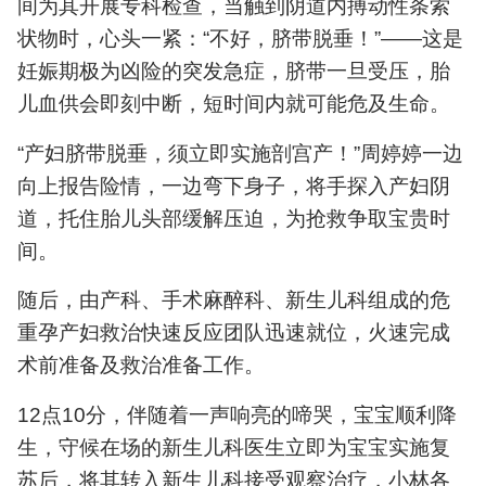
间为其开展专科检查，当触到阴道内搏动性条索
状物时，心头一紧：“不好，脐带脱垂！”——这是
妊娠期极为凶险的突发急症，脐带一旦受压，胎
儿血供会即刻中断，短时间内就可能危及生命。
“产妇脐带脱垂，须立即实施剖宫产！”周婷婷一边
向上报告险情，一边弯下身子，将手探入产妇阴
道，托住胎儿头部缓解压迫，为抢救争取宝贵时
间。
随后，由产科、手术麻醉科、新生儿科组成的危
重孕产妇救治快速反应团队迅速就位，火速完成
术前准备及救治准备工作。
12点10分，伴随着一声响亮的啼哭，宝宝顺利降
生，守候在场的新生儿科医生立即为宝宝实施复
苏后，将其转入新生儿科接受观察治疗，小林各