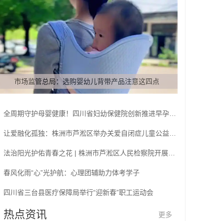
市场监管总局：选购婴幼儿背带产品注意这四点
全周期守护母婴健康！四川省妇幼保健院创新推进早孕关爱行动
让爱融化孤独：株洲市芦淞区举办关爱自闭症儿童公益活动
法治阳光护佑青春之花 | 株洲市芦淞区人民检察院开展法治知识进校园活动
春风化雨“心”光护航：心理团辅助力体考学子
四川省三台县医疗保障局举行“迎新春”职工运动会
热点资讯
更多