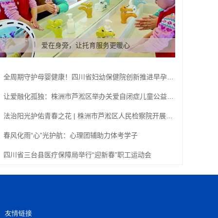
爱在身旁，让托育服务更暖心
全周期守护母婴健康！四川省妇幼保健院创新推进早孕关爱行动
让爱融化孤独：株洲市芦淞区举办关爱自闭症儿童公益活动
法治阳光护佑青春之花 | 株洲市芦淞区人民检察院开展法治知识进校园活动
春风化雨“心”光护航：心理团辅助力体考学子
四川省三台县医疗保障局举行“迎新春”职工运动会