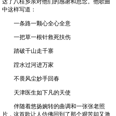
达了八桂乡亲对他们的感谢和思念。他歌曲
中这样写道：
一条路一颗心全心全意
一把草一根针救死扶伤
踏破千山走千寨
蹚水过河进万家
不畏风尘妙手回春
天津医生如下凡的天使
伴随着悠扬婉转的曲调和一张张老照
片，这首歌让人仿佛回到了那个艰苦却又激