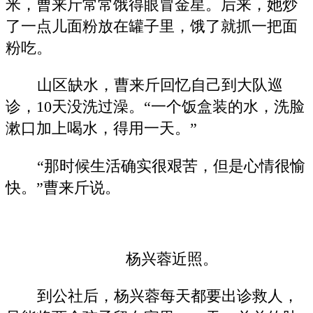
米，曹来斤常常饿得眼冒金星。后来，她炒
了一点儿面粉放在罐子里，饿了就抓一把面
粉吃。
山区缺水，曹来斤回忆自己到大队巡
诊，10天没洗过澡。“一个饭盒装的水，洗脸
漱口加上喝水，得用一天。”
“那时候生活确实很艰苦，但是心情很愉
快。”曹来斤说。
杨兴蓉近照。
到公社后，杨兴蓉每天都要出诊救人，