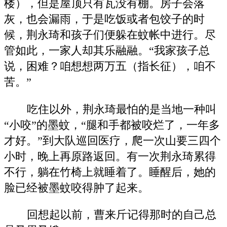
楼），但是屋顶只有瓦没有棚。房子会落
灰，也会漏雨，于是吃饭或者包饺子的时
候，荆永琦和孩子们便躲在蚊帐中进行。尽
管如此，一家人却其乐融融。“我家孩子总
说，困难？咱想想两万五（指长征），咱不
苦。”
吃住以外，荆永琦最怕的是当地一种叫
“小咬”的墨蚊，“腿和手都被咬烂了，一年多
才好。”到大队巡回医疗，爬一次山要三四个
小时，晚上再原路返回。有一次荆永琦累得
不行，躺在竹椅上就睡着了。睡醒后，她的
脸已经被墨蚊咬得肿了起来。
回想起以前，曹来斤记得那时的自己总