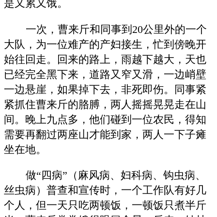
是又累又饿。
一次，曹来斤和同事到20公里外的一个
大队，为一位难产的产妇接生，忙到傍晚开
始往回走。回来的路上，雨越下越大，天也
已经完全黑下来，道路又窄又滑，一边峭壁
一边悬崖，如果掉下去，非死即伤。同事紧
紧抓住曹来斤的胳膊，两人摇摇晃晃走在山
间。晚上九点多，他们碰到一位农民，得知
需要再翻过两座山才能到家，两人一下子瘫
坐在地。
做“四病”（麻风病、妇科病、钩虫病、
丝虫病）普查和宣传时，一个工作队有好几
个人，但一天只吃两顿饭，一顿饭只煮半斤