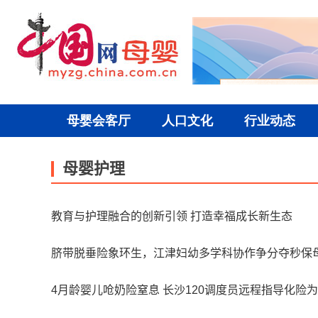
母婴护理
教育与护理融合的创新引领 打造幸福成长新生态
脐带脱垂险象环生，江津妇幼多学科协作争分夺秒保
4月龄婴儿呛奶险窒息 长沙120调度员远程指导化险