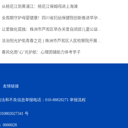
从桃花江到黄浦江：桃花江保姆闯进上海滩
全周期守护母婴健康！四川省妇幼保健院创新推进早孕关爱行动
让爱融化孤独：株洲市芦淞区举办关爱自闭症儿童公益活动
法治阳光护佑青春之花 | 株洲市芦淞区人民检察院开展法治知识进校园活动
春风化雨“心”光护航：心理团辅助力体考学子