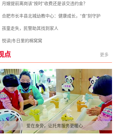
月嫂提前离岗该“按时”收费还是该交违约金？
合肥市长丰县北城幼教中心：健康成长，“食”刻守护
孩童走失，民警助其找到家人
悦读|冬日里的棉窝窝
观点
更多
爱在身旁，让托育服务更暖心