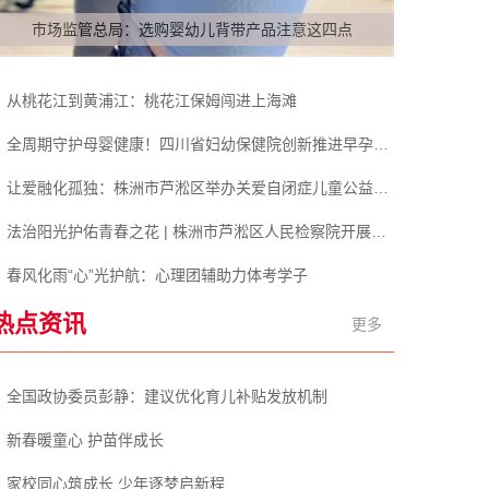
市场监管总局：选购婴幼儿背带产品注意这四点
从桃花江到黄浦江：桃花江保姆闯进上海滩
全周期守护母婴健康！四川省妇幼保健院创新推进早孕关爱行动
让爱融化孤独：株洲市芦淞区举办关爱自闭症儿童公益活动
法治阳光护佑青春之花 | 株洲市芦淞区人民检察院开展法治知识进校园活动
春风化雨“心”光护航：心理团辅助力体考学子
热点资讯
更多
全国政协委员彭静：建议优化育儿补贴发放机制
新春暖童心 护苗伴成长
家校同心筑成长 少年逐梦启新程