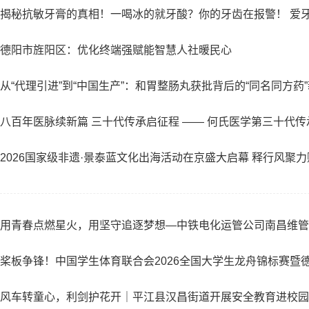
揭秘抗敏牙膏的真相！一喝冰的就牙酸？你的牙齿在报警！ 爱
德阳市旌阳区：优化终端强赋能智慧人社暖民心
从“代理引进”到“中国生产”：和胃整肠丸获批背后的“同名同方药
八百年医脉续新篇 三十代传承启征程 —— 何氏医学第三十代
2026国家级非遗·景泰蓝文化出海活动在京盛大启幕 释行风聚
用青春点燃星火，用坚守追逐梦想—中铁电化运管公司南昌维管
桨板争锋！中国学生体育联合会2026全国大学生龙舟锦标赛暨
风车转童心，利剑护花开｜平江县汉昌街道开展安全教育进校园