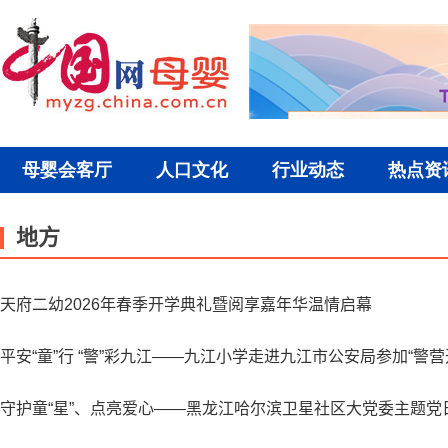
地方
天府二幼2026年春季开学典礼暨阅享嘉年华温情启幕
平安“童”行 “警”彩九江——九江小学走进九江市公安局参加“警营
守护童“星”、点亮爱心——黑龙江哈尔滨卫星社区大党委主题党