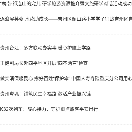
“肃南·祁连山的宠儿”研学旅游资源推介暨文旅研学对话活动成
逐浪展英姿 水花助成长——吉州区韶山路小学学子征战吉州区
贵州台江：多方联动办实事 暖心护航上学路
王健副局长赴四平地区开展“四不两直”检查
做实消保暖民心 撑好百姓“保护伞” 中国人寿寿险重庆分公司用
贵州岑巩：铺筑民生幸福路 激活产业振兴链
K32次列车：暖心接力，守护重点旅客平安出行