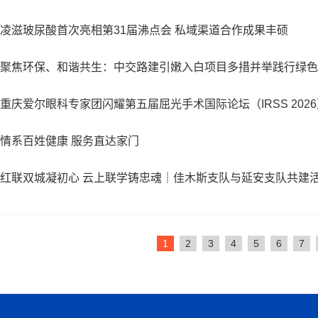
凌滋玻尿酸首次亮相第31届沸点会 私域渠道合作成果丰硕
聚焦环保、和谐共生：中交路建引嫩入白项目多措并举践行绿色
重庆爱尔眼科专家团闪耀第五届屈光手术国际论坛（IRSS 202
情系百姓健康 服务直达家门
红联双城凝初心 云上联学铸忠魂｜佳木斯支队与延安支队共建
1
2
3
4
5
6
7