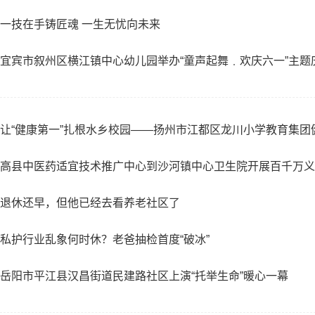
一技在手铸匠魂 一生无忧向未来
宜宾市叙州区横江镇中心幼儿园举办“童声起舞﹒欢庆六一”主题
让“健康第一”扎根水乡校园——扬州市江都区龙川小学教育集团
高县中医药适宜技术推广中心到沙河镇中心卫生院开展百千万义
退休还早，但他已经去看养老社区了
私护行业乱象何时休？老爸抽检首度“破冰”
岳阳市平江县汉昌街道民建路社区上演“托举生命”暖心一幕